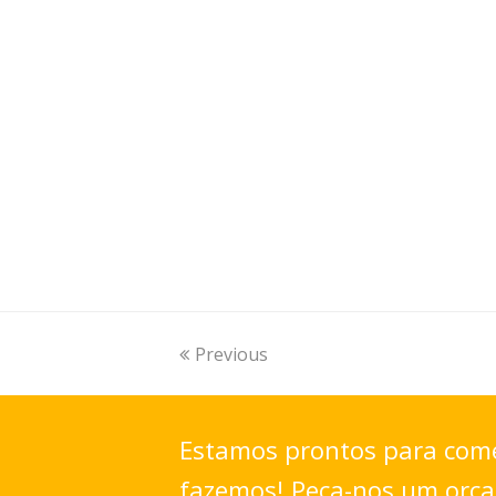
Previous
Estamos prontos para come
fazemos! Peça-nos um orç