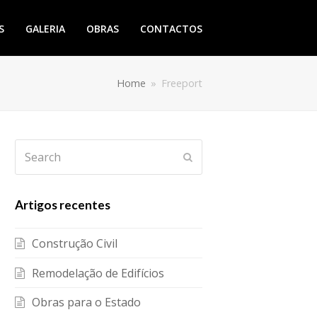
S
GALERIA
OBRAS
CONTACTOS
Home
»
Freeport
Search
Submit
Artigos recentes
Construção Civil
Remodelação de Edifícios
Obras para o Estado